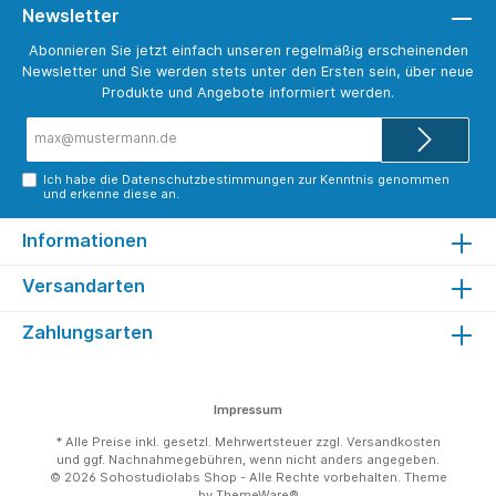
Newsletter
Abonnieren Sie jetzt einfach unseren regelmäßig erscheinenden
Newsletter und Sie werden stets unter den Ersten sein, über neue
Produkte und Angebote informiert werden.
E-
Mail-
Adresse*
Ich habe die
Datenschutzbestimmungen
zur Kenntnis genommen
und erkenne diese an.
Informationen
Versandarten
Zahlungsarten
Impressum
* Alle Preise inkl. gesetzl. Mehrwertsteuer zzgl.
Versandkosten
und ggf. Nachnahmegebühren, wenn nicht anders angegeben.
© 2026 Sohostudiolabs Shop - Alle Rechte vorbehalten. Theme
by
ThemeWare®